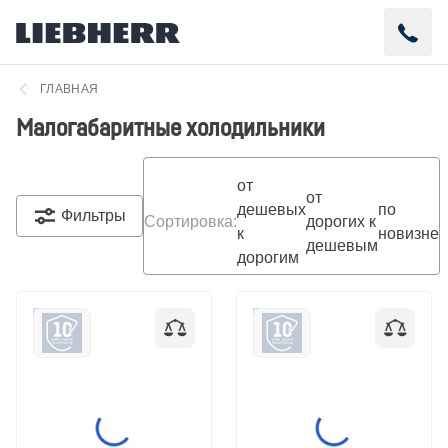
ГЛАВНАЯ
Малогабаритные холодильники
от
от
дешевых
по
Фильтры
Сортировка
:
дорогих к
к
новизне
дешевым
дорогим
Малогабаритный
Малогабаритний
холодильник Liebherr
холодильник Liebherr
Re 1200 Pure
Re 1201 Pure