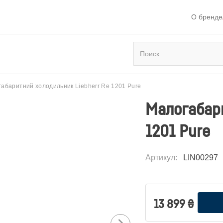
О бренде
абаритний холодильник Liebherr Re 1201 Pure
Малогабари
1201 Pure
Артикул
:
LIN00297
13 899
₴