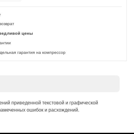
т
возврат
аведливой цены
антии
дельная гарантия на компрессор
ений приведенной текстовой и графической
замеченных ошибок и расхождений.