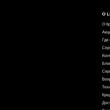
О 
О б
Акц
Где 
Сер
Кон
Бло
Сер
Воп
Техн
Кре
Дос