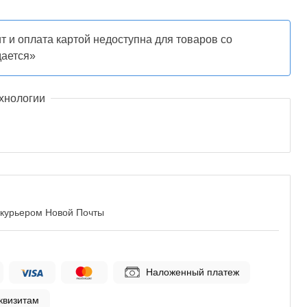
т и оплата картой недоступна для товаров со
дается»
хнологии
 курьером Новой Почты
Наложенный платеж
квизитам