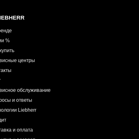
LIEBHERR
ренде
ии %
купить
висные центры
такты
г
висное обслуживание
росы и ответы
ологии Liebherr
дит
тавка и оплата