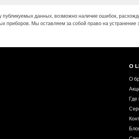
у публикуемых данных, возможно наличие ошибок, расхожд
х приборов. Мы оставляем за собой право на устранение 
О 
О б
Акц
Где 
Сер
Кон
Бло
Сер