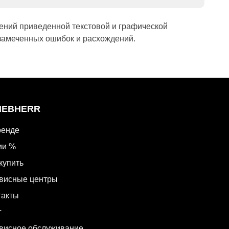
ений приведенной текстовой и графической
замеченных ошибок и расхождений.
LIEBHERR
ренде
ии %
купить
висные центры
такты
г
висное обслуживание