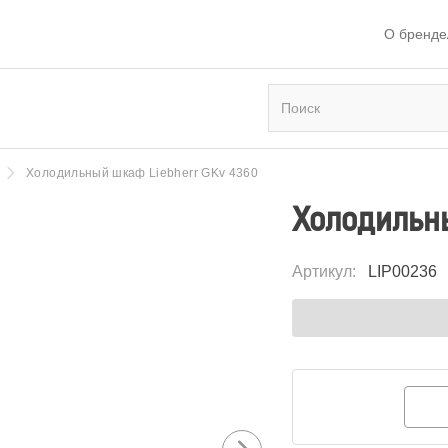
О бренде
Холодильный шкаф Liebherr GKv 4360
Холодильны
Артикул
:
LIP00236