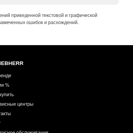
ений приведенной текстовой и графической
замеченных ошибок и расхождений.
LIEBHERR
ренде
ии %
купить
висные центры
такты
г
висное обслуживание