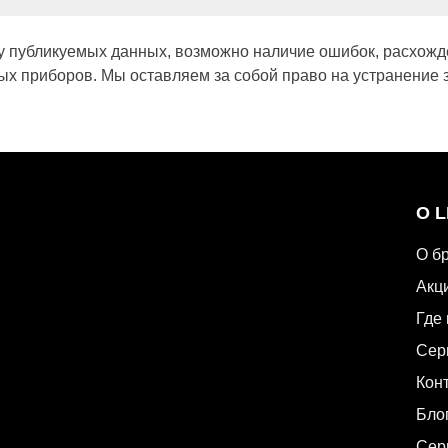
у публикуемых данных, возможно наличие ошибок, расхожд
х приборов. Мы оставляем за собой право на устранение 
О 
О б
Акц
Где 
Сер
Кон
Бло
Сер