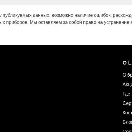
у публикуемых данных, возможно наличие ошибок, расхожд
х приборов. Мы оставляем за собой право на устранение 
О 
О б
Акц
Где 
Сер
Кон
Бло
Сер