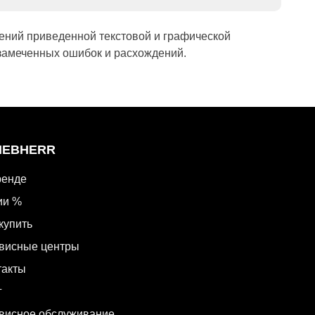
ений приведенной текстовой и графической
замеченных ошибок и расхождений.
LIEBHERR
ренде
ии %
купить
висные центры
такты
г
висное обслуживание