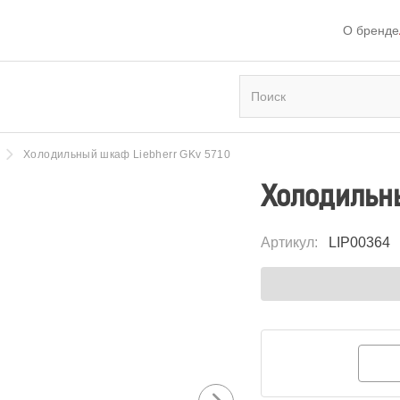
О бренде
Холодильный шкаф Liebherr GKv 5710
Холодильны
Артикул
:
LIP00364