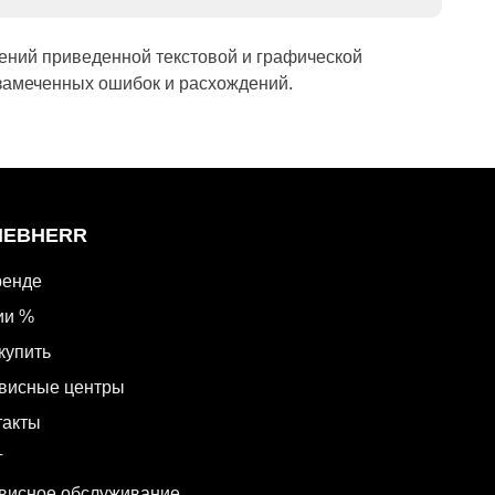
ений приведенной текстовой и графической
замеченных ошибок и расхождений.
LIEBHERR
ренде
ии %
купить
висные центры
такты
г
висное обслуживание