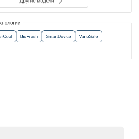
Другие модели
хнологии
erCool
BioFresh
SmartDevice
VarioSafe