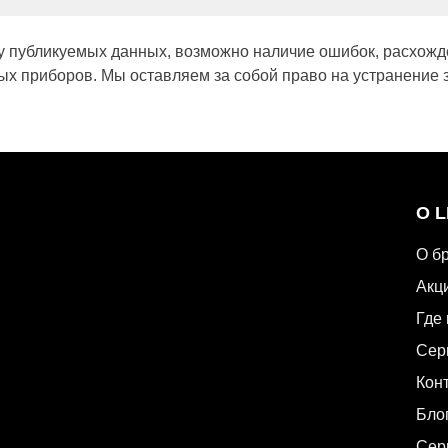
у публикуемых данных, возможно наличие ошибок, расхожд
х приборов. Мы оставляем за собой право на устранение 
О 
О б
Акц
Где 
Сер
Кон
Бло
Сер