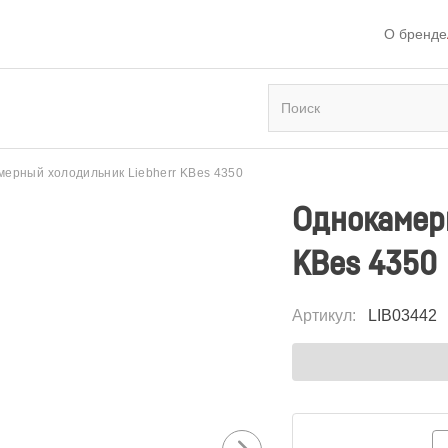
О бренде
мерный холодильник Liebherr KBes 4350
Однокамерн
KBes 4350
Артикул
:
LIB03442