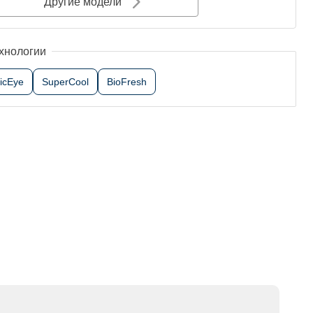
Другие модели
хнологии
icEye
SuperCool
BioFresh