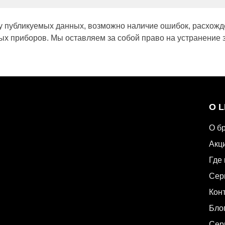
у публикуемых данных, возможно наличие ошибок, расхожд
х приборов. Мы оставляем за собой право на устранение 
О 
О б
Акц
Где 
Сер
Кон
Бло
Сер