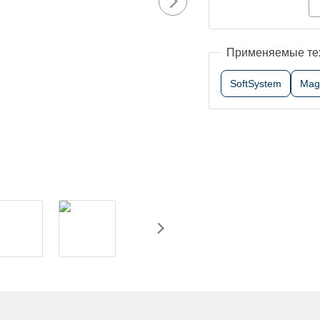
Применяемые те
SoftSystem
Mag