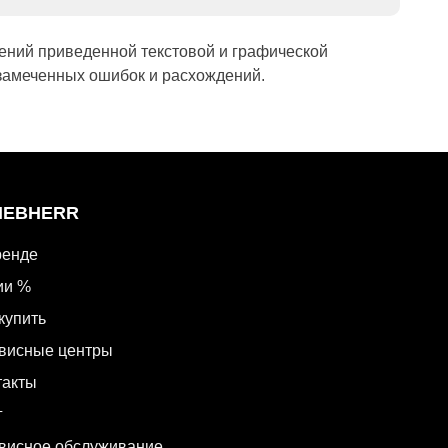
ений приведенной текстовой и графической
замеченных ошибок и расхождений.
LIEBHERR
ренде
ии %
купить
висные центры
такты
г
висное обслуживание