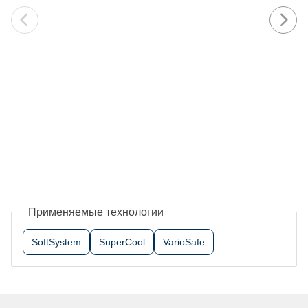
Применяемые технологии
SoftSystem
SuperCool
VarioSafe