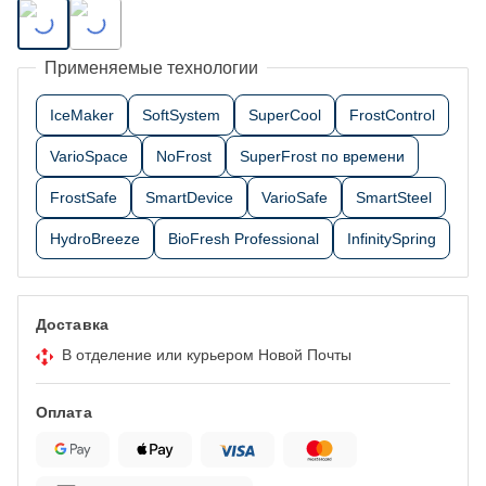
Применяемые технологии
IceMaker
SoftSystem
SuperCool
FrostControl
VarioSpace
NoFrost
SuperFrost по времени
FrostSafe
SmartDevice
VarioSafe
SmartSteel
HydroBreeze
BioFresh Professional
InfinitySpring
Доставка
В отделение или курьером Новой Почты
Оплата