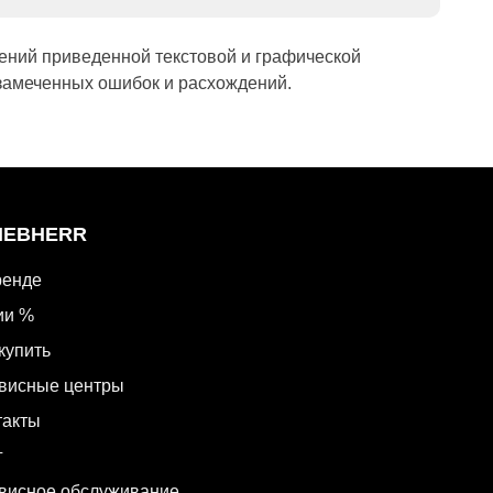
ений приведенной текстовой и графической
замеченных ошибок и расхождений.
LIEBHERR
ренде
ии %
купить
висные центры
такты
г
висное обслуживание