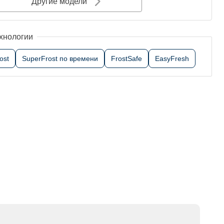
Другие модели
хнологии
ost
SuperFrost по времени
FrostSafe
EasyFresh