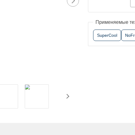
Применяемые те
SuperCool
NoFr