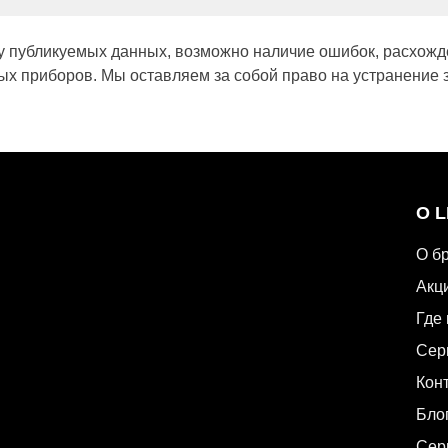
у публикуемых данных, возможно наличие ошибок, расхожд
х приборов. Мы оставляем за собой право на устранение 
О 
О б
Акц
Где 
Сер
Кон
Бло
Сер