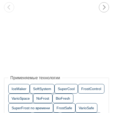
Применяемые технологии
IceMaker
SoftSystem
SuperCool
FrostControl
VarioSpace
NoFrost
BioFresh
SuperFrost по времени
FrostSafe
VarioSafe