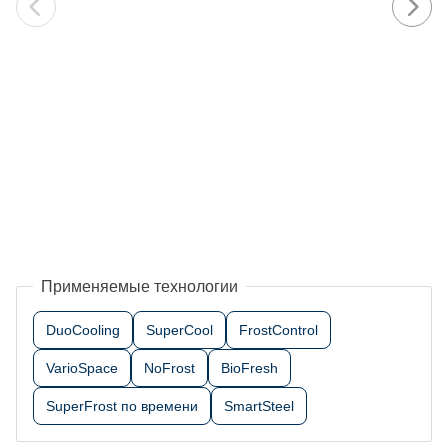
Применяемые технологии
DuoCooling
SuperCool
FrostControl
VarioSpace
NoFrost
BioFresh
SuperFrost по времени
SmartSteel