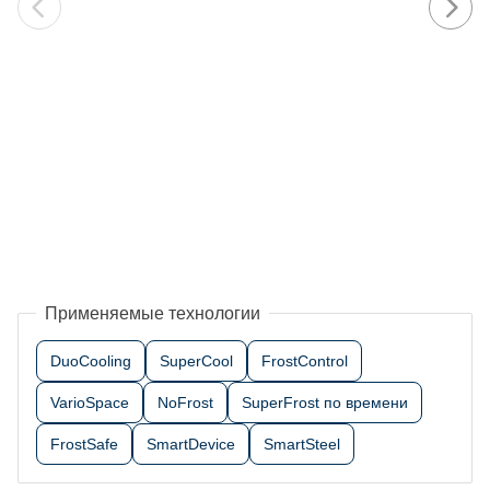
Применяемые технологии
DuoCooling
SuperCool
FrostControl
VarioSpace
NoFrost
SuperFrost по времени
FrostSafe
SmartDevice
SmartSteel