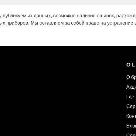
у публикуемых данных, возможно наличие ошибок, расхожд
х приборов. Мы оставляем за собой право на устранение 
О 
О б
Акц
Где 
Сер
Кон
Бло
Сер