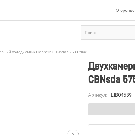
О бренде
ерный холодильник Liebherr CBNsda 5753 Prime
Двухкамерн
CBNsda 57
Артикул
:
LIB04539