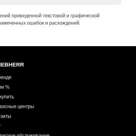
ений приведенной текстовой и графической
замеченных ошибок и расхождений.
LIEBHERR
ренде
ии %
купить
висные центры
такты
г
висное обслуживание