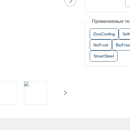
Применяемые те
DuoCooling
Sof
NoFrost
BioFre
SmartSteel