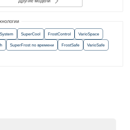
Другие модели
хнологии
tSystem
SuperCool
FrostControl
VarioSpace
sh
SuperFrost по времени
FrostSafe
VarioSafe