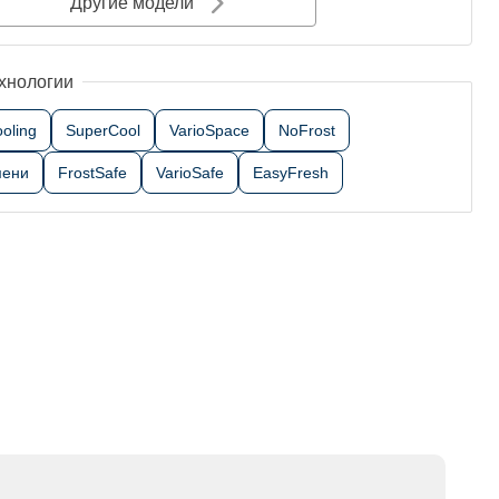
Другие модели
хнологии
oling
SuperCool
VarioSpace
NoFrost
мени
FrostSafe
VarioSafe
EasyFresh