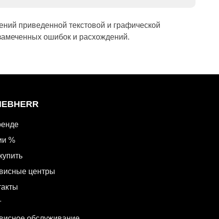
ений приведенной текстовой и графической
замеченных ошибок и расхождений.
LIEBHERR
ренде
ии %
купить
висные центры
такты
г
висное обслуживание