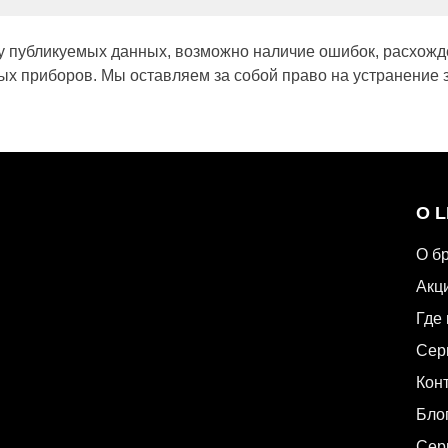
у публикуемых данных, возможно наличие ошибок, расхожд
х приборов. Мы оставляем за собой право на устранение 
О 
О б
Акц
Где 
Сер
Кон
Бло
Сер