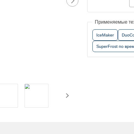
Применяемые те
IceMaker
DuoCo
SuperFrost по вре