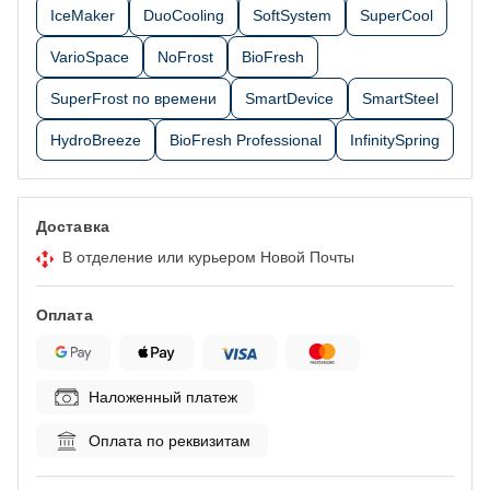
IceMaker
DuoCooling
SoftSystem
SuperCool
VarioSpace
NoFrost
BioFresh
SuperFrost по времени
SmartDevice
SmartSteel
HydroBreeze
BioFresh Professional
InfinitySpring
Доставка
В отделение или курьером Новой Почты
Оплата
Наложенный платеж
Оплата по реквизитам