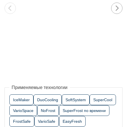
Применяемые технологии
IceMaker
DuoCooling
SoftSystem
SuperCool
VarioSpace
NoFrost
SuperFrost по времени
FrostSafe
VarioSafe
EasyFresh