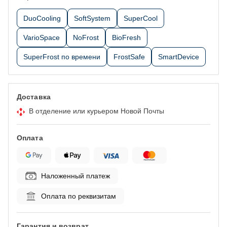
DuoCooling
SoftSystem
SuperCool
VarioSpace
NoFrost
BioFresh
SuperFrost по времени
FrostSafe
SmartDevice
Доставка
В отделение или курьером Новой Почты
Оплата
Наложенный платеж
Оплата по реквизитам
Гарантия и возврат